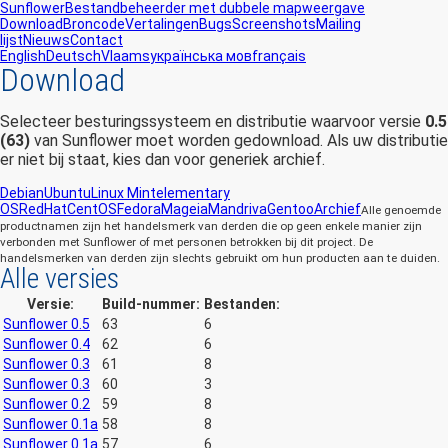
Sunflower
Bestandbeheerder met dubbele mapweergave
Download
Broncode
Vertalingen
Bugs
Screenshots
Mailing
lijst
Nieuws
Contact
English
Deutsch
Vlaams
українська мов
français
Download
Selecteer besturingssysteem en distributie waarvoor versie
0.5
(63)
van Sunflower moet worden gedownload. Als uw distributie
er niet bij staat, kies dan voor generiek archief.
Debian
Ubuntu
Linux Mint
elementary
OS
RedHat
CentOS
Fedora
Mageia
Mandriva
Gentoo
Archief
Alle genoemde
productnamen zijn het handelsmerk van derden die op geen enkele manier zijn
verbonden met Sunflower of met personen betrokken bij dit project. De
handelsmerken van derden zijn slechts gebruikt om hun producten aan te duiden.
Alle versies
Versie:
Build-nummer:
Bestanden:
Sunflower 0.5
63
6
Sunflower 0.4
62
6
Sunflower 0.3
61
8
Sunflower 0.3
60
3
Sunflower 0.2
59
8
Sunflower 0.1a
58
8
Sunflower 0.1a
57
6